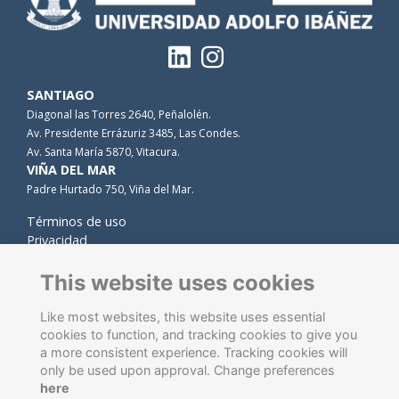
SANTIAGO
Diagonal las Torres 2640, Peñalolén.
Av. Presidente Errázuriz 3485, Las Condes.
Av. Santa María 5870, Vitacura.
VIÑA DEL MAR
Padre Hurtado 750, Viña del Mar.
Términos de uso
Privacidad
Cookies
Contacto
This website uses cookies
Like most websites, this website uses essential
cookies to function, and tracking cookies to give you
a more consistent experience. Tracking cookies will
only be used upon approval. Change preferences
here