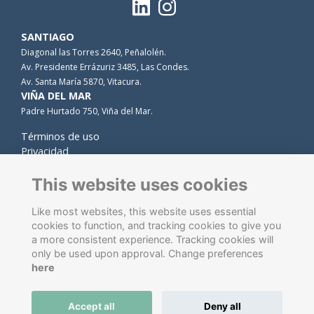
SANTIAGO
Diagonal las Torres 2640, Peñalolén.
Av. Presidente Errázuriz 3485, Las Condes.
Av. Santa María 5870, Vitacura.
VIÑA DEL MAR
Padre Hurtado 750, Viña del Mar.
Términos de uso
Privacidad
Cookies
Contacto
This website uses cookies
Like most websites, this website uses essential
cookies to function, and tracking cookies to give you
a more consistent experience. Tracking cookies will
only be used upon approval. Change preferences
here
Software de gestión de antiguos alumnos
energizado por
Accept all
Deny all