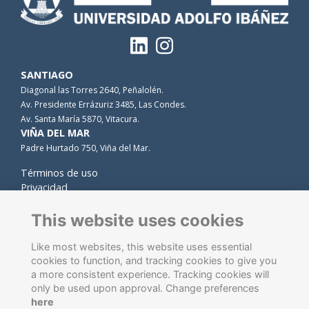
SANTIAGO
Diagonal las Torres 2640, Peñalolén.
Av. Presidente Errázuriz 3485, Las Condes.
Av. Santa María 5870, Vitacura.
VIÑA DEL MAR
Padre Hurtado 750, Viña del Mar.
Términos de uso
Privacidad
Cookies
Contacto
This website uses cookies
Like most websites, this website uses essential
cookies to function, and tracking cookies to give you
a more consistent experience. Tracking cookies will
only be used upon approval. Change preferences
here