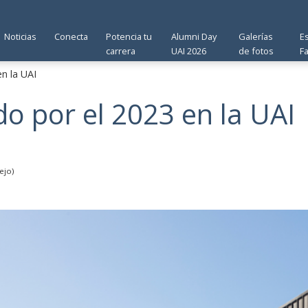
Noticias
Conecta
Potencia tu
Alumni Day
Galerías
E
carrera
UAI 2026
de fotos
F
n la UAI
do por el 2023 en la UAI
ejo)