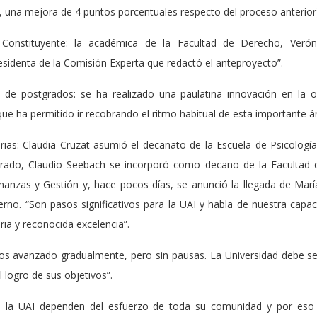
 una mejora de 4 puntos porcentuales respecto del proceso anterior
o Constituyente: la académica de la Facultad de Derecho, Verón
sidenta de la Comisión Experta que redactó el anteproyecto”.
 de postgrados: se ha realizado una paulatina innovación en la 
ue ha permitido ir recobrando el ritmo habitual de esta importante ár
rias: Claudia Cruzat asumió el decanato de la Escuela de Psicologí
grado, Claudio Seebach se incorporó como decano de la Facultad de 
nanzas y Gestión y, hace pocos días, se anunció la llegada de M
rno. “Son pasos significativos para la UAI y habla de nuestra capa
ria y reconocida excelencia”.
os avanzado gradualmente, pero sin pausas. La Universidad debe s
 logro de sus objetivos”.
de la UAI dependen del esfuerzo de toda su comunidad y por es