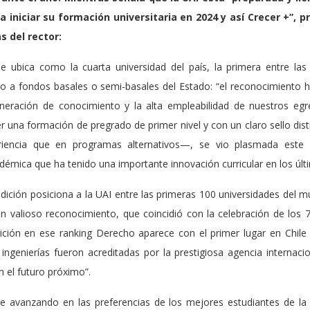
 iniciar su formación universitaria en 2024 y así Crecer +”, 
s del rector:
 ubica como la cuarta universidad del país, la primera entre las 
 a fondos basales o semi-basales del Estado: “el reconocimiento h
neración de conocimiento y la alta empleabilidad de nuestros eg
r una formación de pregrado de primer nivel y con un claro sello di
riencia que en programas alternativos—, se vio plasmada este
mica que ha tenido una importante innovación curricular en los últ
edición posiciona a la UAI entre las primeras 100 universidades del 
un valioso reconocimiento, que coincidió con la celebración de los
ción en ese ranking Derecho aparece con el primer lugar en Chile e
ingenierías fueron acreditadas por la prestigiosa agencia interna
n el futuro próximo”.
e avanzando en las preferencias de los mejores estudiantes de l