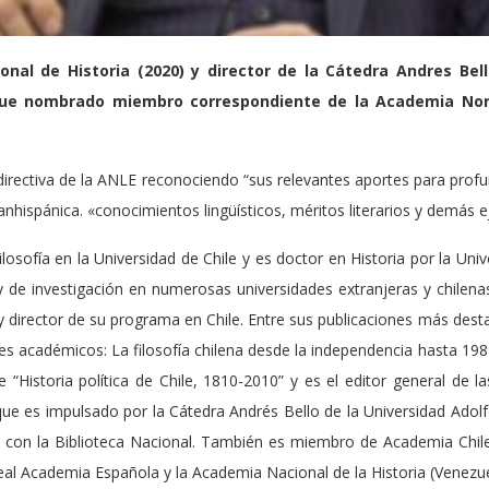
nal de Historia (2020) y director de la Cátedra Andres Bel
ć, fue nombrado miembro correspondiente de la Academia No
a directiva de la ANLE reconociendo “sus relevantes aportes para profun
 panhispánica. «conocimientos lingüísticos, méritos literarios y demás e
Filosofía en la Universidad de Chile y es doctor en Historia por la Uni
y de investigación en numerosas universidades extranjeras y chilen
y director de su programa en Chile. Entre sus publicaciones más dest
es académicos: La filosofía chilena desde la independencia hasta 19
 “Historia política de Chile, 1810-2010” y es el editor general de
ue es impulsado por la Cátedra Andrés Bello de la Universidad Adolfo
 con la Biblioteca Nacional. También es miembro de Academia Chil
eal Academia Española y la Academia Nacional de la Historia (Venezue