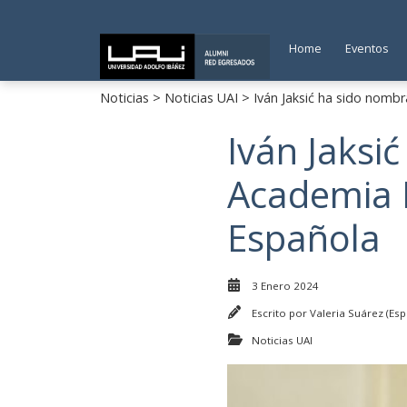
Home
Eventos
Noticias
>
Noticias UAI
> Iván Jaksić ha sido nomb
Iván Jaksi
Academia 
Española
3 Enero 2024
Escrito por
Valeria Suárez (Esp
Noticias UAI