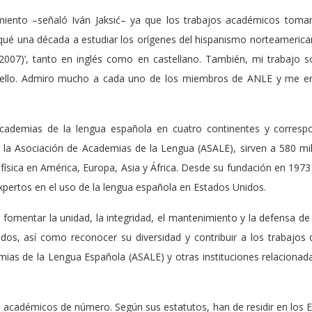
ento –señaló Iván Jaksić– ya que los trabajos académicos toma
qué una década a estudiar los orígenes del hispanismo norteamerican
2007)’, tanto en inglés como en castellano. También, mi trabajo 
Bello. Admiro mucho a cada uno de los miembros de ANLE y me en
ademias de la lengua española en cuatro continentes y corresp
 la Asociación de Academias de la Lengua (ASALE), sirven a 580 mi
física en América, Europa, Asia y África. Desde su fundación en 197
pertos en el uso de la lengua española en Estados Unidos.
 fomentar la unidad, la integridad, el mantenimiento y la defensa de 
idos, así como reconocer su diversidad y contribuir a los trabajos
ias de la Lengua Española (ASALE) y otras instituciones relacionadas
 académicos de número. Según sus estatutos, han de residir en los