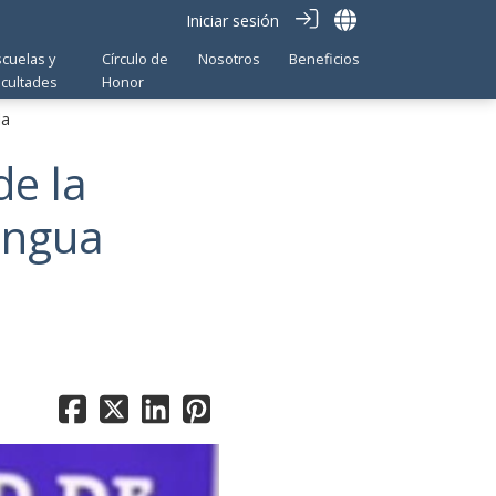
Iniciar sesión
scuelas y
Círculo de
Nosotros
Beneficios
acultades
Honor
la
de la
engua