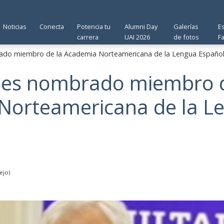
Noticias
Conecta
Potencia tu
Alumni Day
Galerías
E
carrera
UAI 2026
de fotos
F
rado miembro de la Academia Norteamericana de la Lengua Españo
ć es nombrado miembro 
Norteamericana de la L
ejo)