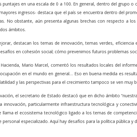
os puntajes en una escala de 0 a 100. En general, dentro del grupo o c
 mayores ingresos- destaca que el país se encuentra dentro del prom
as. No obstante, aún presenta algunas brechas con respecto a los p
ados ámbitos.
jorar, destacan los temas de innovación, temas verdes, eficiencia
s desafíos en cohesión social; cómo prevenimos futuros problemas soc
e Hacienda, Mario Marcel, comentó los resultados locales del inform
preocupación en el mundo en general… Eso en buena medida es resul
atilidad y las perspectivas para el crecimiento tampoco se ven muy b
ación, el secretario de Estado destacó que en dicho ámbito “nuestra
a la innovación, particularmente infraestructura tecnológica y conec
me llama el ecosistema tecnológico ligado a los temas de competenci
personal especializado. Aquí hay desafíos para la política pública y 