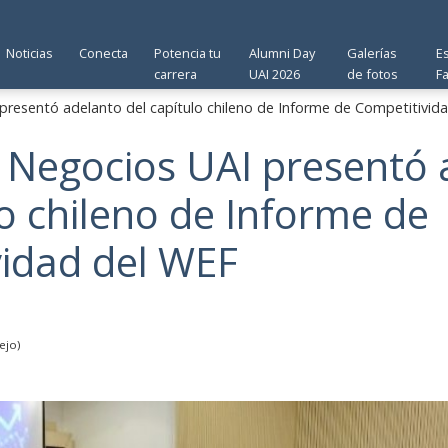
Noticias
Conecta
Potencia tu
Alumni Day
Galerías
E
carrera
UAI 2026
de fotos
F
presentó adelanto del capítulo chileno de Informe de Competitivid
 Negocios UAI presentó 
lo chileno de Informe de
vidad del WEF
ejo)