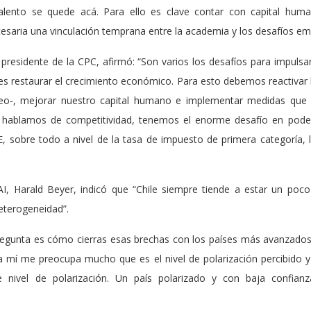
 talento se quede acá. Para ello es clave contar con capital hu
esaria una vinculación temprana entre la academia y los desafíos em
presidente de la CPC, afirmó: “Son varios los desafíos para impuls
l es restaurar el crecimiento económico. Para esto debemos reactivar l
eo-, mejorar nuestro capital humano e implementar medidas que 
si hablamos de competitividad, tenemos el enorme desafío en pod
E, sobre todo a nivel de la tasa de impuesto de primera categoría
UAI, Harald Beyer, indicó que “Chile siempre tiende a estar un poc
terogeneidad”.
regunta es cómo cierras esas brechas con los países más avanzados
a mí me preocupa mucho que es el nivel de polarización percibido y 
 nivel de polarización. Un país polarizado y con baja confianza 