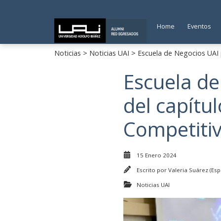
Home
Eventos
Noticias
>
Noticias UAI
> Escuela de Negocios UAI 
Escuela de
del capítu
Competiti
15 Enero 2024
Escrito por
Valeria Suárez (Esp
Noticias UAI