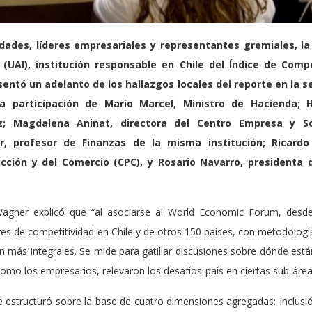
dades, líderes empresariales y representantes gremiales, l
(UAI), institución responsable en Chile del Índice de Comp
entó un adelanto de los hallazgos locales del reporte en la se
a participación de Mario Marcel, Ministro de Hacienda; H
ez; Magdalena Aninat, directora del Centro Empresa y S
, profesor de Finanzas de la misma institución; Ricard
cción y del Comercio (CPC), y Rosario Navarro, presidenta
Wagner explicó que “al asociarse al World Economic Forum, desd
s de competitividad en Chile y de otros 150 países, con metodolog
on más integrales. Se mide para gatillar discusiones sobre dónde est
como los empresarios, relevaron los desafíos-país en ciertas sub-áre
 estructuró sobre la base de cuatro dimensiones agregadas: Inclusió