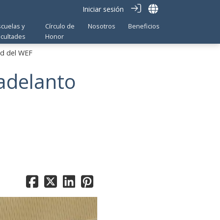
Iniciar sesión
scuelas y
Círculo de
Nosotros
Beneficios
acultades
Honor
ad del WEF
adelanto