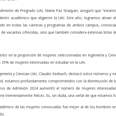
 Admisión de Pregrado UAI, María Paz Siraqyan, aseguró que “estamo
lento académico que eligieron la UAI. Este año, logramos atraer e
rando en todas las carreras y programas de ambos campus, convoca
 de vacantes ofrecidas, sino que también considera extensas listas d
to en la proporción de mujeres seleccionadas en Ingeniería y Cien
35% de mujeres interesadas en estudiar en la UAI.
geniería y Ciencias UAI, Claudio Seebach, destacó estos números y e
d, estamos profundamente comprometidos con la disminución de la
eso de Admisión 2024 aumentó el número de mujeres interesadas
ene tremendamente felices. Es, sin duda, una señal de que estamos ha
cadémico de las mujeres convocadas fue mejor al de los hombres en
do.