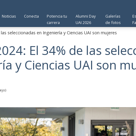
Noticias
Conecta
Potencia tu
Alumni Day
Galerías
E
carrera
UAI 2026
de fotos
F
las seleccionadas en Ingeniería y Ciencias UAI son mujeres
024: El 34% de las sele
ría y Ciencias UAI son m
ejo)