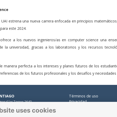
ience
s UAI estrena una nueva carrera enfocada en principios matemáticos,
para este 2024.
 ofrece a los nuevos ingenieros/as en computer science una enseñ
 de la universidad, gracias a los laboratorios y los recursos tec
de manera perfecta a los intereses y planes futuros de los estudian
referencias de los futuros profesionales y los desafíos y necesidades 
NTIAGO
Términos de uso
Privacidad
gonal las Torres 2640,
Cookies
alolén.
bsite uses cookies
Contacto
 Presidente Errázuriz 3485, Las