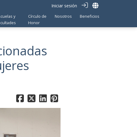
Iniciar sesión
scuelas y
Círculo de
Nosotros
Beneficios
acultades
Honor
ccionadas
ujeres