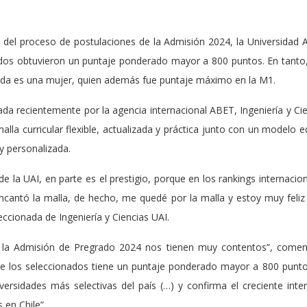
 del proceso de postulaciones de la Admisión 2024, la Universidad 
os obtuvieron un puntaje ponderado mayor a 800 puntos. En tanto, 
nada es una mujer, quien además fue puntaje máximo en la M1.
da recientemente por la agencia internacional ABET, Ingeniería y Cie
malla curricular flexible, actualizada y práctica junto con un modelo e
y personalizada.
e la UAI, en parte es el prestigio, porque en los rankings internaci
cantó la malla, de hecho, me quedé por la malla y estoy muy feliz
ccionada de Ingeniería y Ciencias UAI.
 la Admisión de Pregrado 2024 nos tienen muy contentos”, coment
e los seleccionados tiene un puntaje ponderado mayor a 800 punto
versidades más selectivas del país (…) y confirma el creciente inte
 en Chile”.