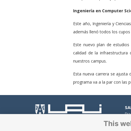
Ingeniería en Computer Sc
Este año, Ingeniería y Ciencia
además llenó todos los cupos 
Este nuevo plan de estudios
calidad de la infraestructura
nuestros campus.
Esta nueva carrera se ajusta 
programa va a la par con las p
SA
Dia
Peñ
This we
Av.