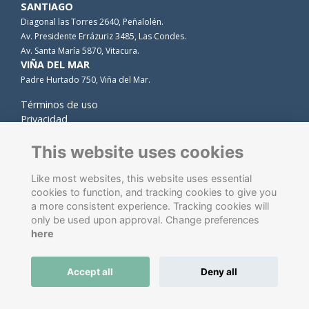
SANTIAGO
Diagonal las Torres 2640, Peñalolén.
Av. Presidente Errázuriz 3485, Las Condes.
Av. Santa María 5870, Vitacura.
VIÑA DEL MAR
Padre Hurtado 750, Viña del Mar.
Términos de uso
Privacidad
Cookies
Contacto
This website uses cookies
Like most websites, this website uses essential
cookies to function, and tracking cookies to give you
a more consistent experience. Tracking cookies will
only be used upon approval. Change preferences
here
Software de gestión de antiguos alumnos
energizado por
Accept all
Deny all
ToucanTech