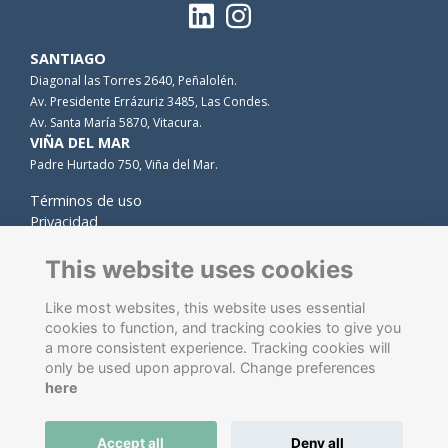
SANTIAGO
Diagonal las Torres 2640, Peñalolén.
Av. Presidente Errázuriz 3485, Las Condes.
Av. Santa María 5870, Vitacura.
VIÑA DEL MAR
Padre Hurtado 750, Viña del Mar.
Términos de uso
Privacidad
Cookies
Contacto
This website uses cookies
Like most websites, this website uses essential
cookies to function, and tracking cookies to give you
a more consistent experience. Tracking cookies will
only be used upon approval. Change preferences
here
Software de gestión de antiguos alumnos
energizado por
Accept all
Deny all