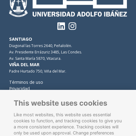
SANTIAGO
Diagonal las Torres 2640, Peñalolén.
Av. Presidente Errázuriz 3485, Las Condes.
Av. Santa María 5870, Vitacura.
VIÑA DEL MAR
Padre Hurtado 750, Viña del Mar.
Términos de uso
Privacidad
Cookies
Contacto
This website uses cookies
Like most websites, this website uses essential
cookies to function, and tracking cookies to give you
a more consistent experience. Tracking cookies will
only be used upon approval. Change preferences