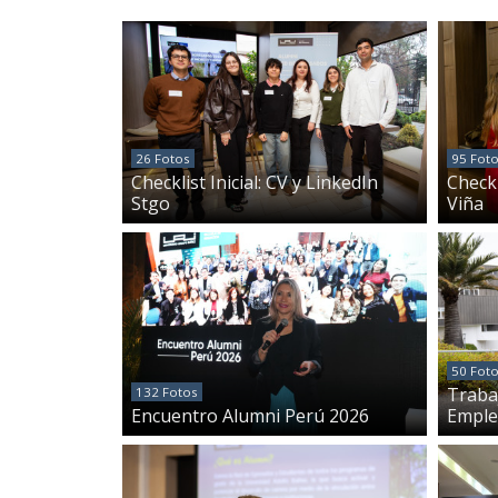
26 Fotos
95 Fot
Checklist Inicial: CV y LinkedIn
Checkl
Stgo
Viña
50 Fot
Traba
132 Fotos
Encuentro Alumni Perú 2026
Emple