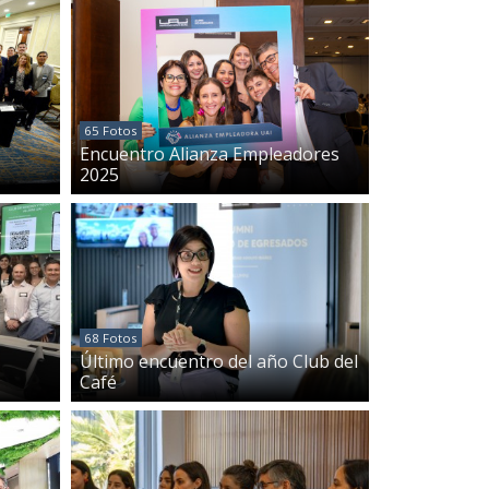
65 Fotos
Encuentro Alianza Empleadores
e
2025
68 Fotos
Último encuentro del año Club del
Café