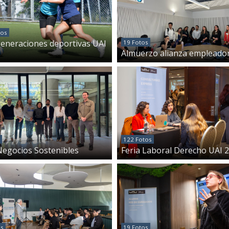
tos
generaciones deportivas UAI
19 Fotos
Almuerzo alianza empleado
122 Fotos
Negocios Sostenibles
Feria Laboral Derecho UAI 
os
19 Fotos