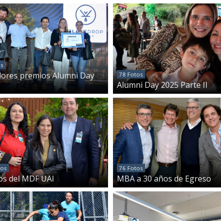
os
ores premios Alumni Day
78 Fotos
Alumni Day 2025 Parte II
tos
76 Fotos
os del MDF UAI
MBA a 30 años de Egreso