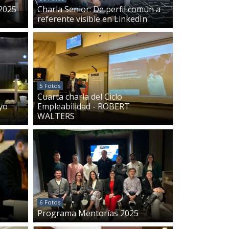
2025
Charla Senior: De perfil común a
referente visible en LinkedIn
5 Fotos
Cuarta charla del Ciclo
yo
Empleabilidad - ROBERT
WALTERS
6 Fotos
Programa Mentorías 2025