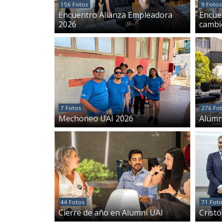
156 Fotos
9 Fotos
Encuentro Alianza Empleadora
Encue
2026
cambio
7 Fotos
276 Fo
Mechoneo UAI 2026
Alumn
44 Fotos
71 Fot
Cierre de año en Alumni UAI
Cristó