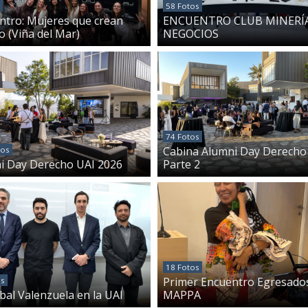
58 Fotos
ntro: Mujeres que crean
ENCUENTRO CLUB MINERÍA
 (Viña del Mar)
NEGOCIOS
74 Fotos
Cabina Alumni Day Derecho 
tos
i Day Derecho UAI 2026
Parte 2
18 Fotos
Primer Encuentro Egresado
os
bal Valenzuela en la UAI
MAPPA