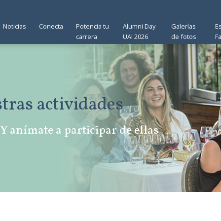
Noticias
Conecta
Potencia tu
Alumni Day
Galerías
E
carrera
UAI 2026
de fotos
F
stras actividades
Y aní­mate a participar de ellas