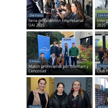
394 Fotos
234 Fo
Feria de Conexión Empresarial
Inter
UAI 2025
2025
2 Fotos
Match profesional por Walmart y
2 Fotos
Cencosud
Club 
73 Fotos
98 Fot