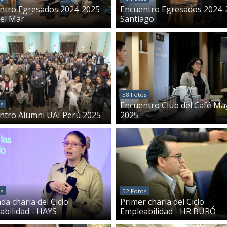
ntro Egresados 2024-2025
Encuentro Egresados 2024-
del Mar
Santiago
58 Fotos
Encuentro Club del Café Ma
os
ntro Alumni UAI Perú 2025
2025
os
52 Fotos
a charla del Ciclo
Primer charla del Ciclo
abilidad - HAYS
Empleabilidad - HR BURÓ