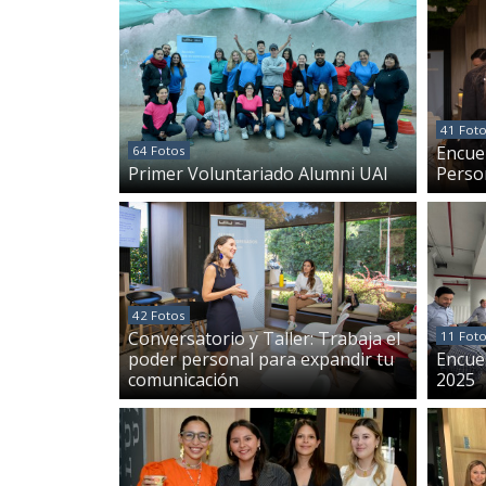
41 Fot
Encue
64 Fotos
Primer Voluntariado Alumni UAI
Perso
42 Fotos
Conversatorio y Taller: Trabaja el
11 Fot
poder personal para expandir tu
Encue
comunicación
2025