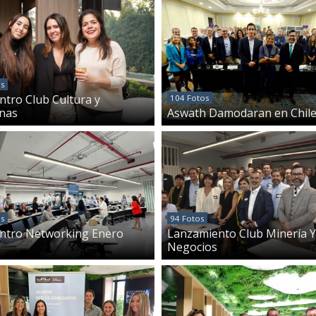
os
ntro Club Cultura y
104 Fotos
nas
Aswath Damodaran en Chil
os
94 Fotos
ntro Networking Enero
Lanzamiento Club Minería Y
Negocios