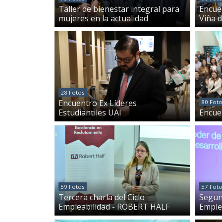
Taller de bienestar integral para
Encue
mujeres en la actualidad
Viña 
28 Fotos
Encuentro Ex Líderes
80 Fot
Estudiantiles UAI
Encue
59 Fotos
57 Fot
Tercera charla del Ciclo
Segund
Empleabilidad - ROBERT HALF
Emple