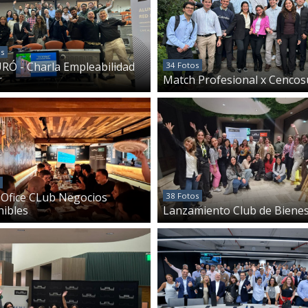
os
RÓ - Charla Empleabilidad
34 Fotos
r
Match Profesional x Cencos
r Ofice CLub Negocios
38 Fotos
nibles
Lanzamiento Club de Bienes