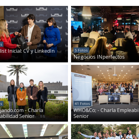
os
ist Inicial: CV y LinkedIn
5 Fotos
Negocios INperfectos
os
41 Fotos
jando.com - Charla
WHO&Co; - Charla Empleabi
abilidad Senior
Senior