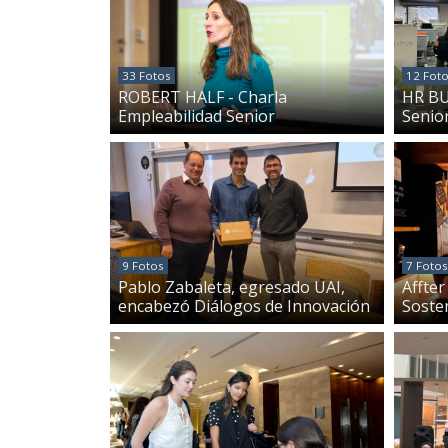
33 Fotos
12 Fot
ROBERT HALF - Charla
HR BU
Empleabilidad Senior
Senio
9 Fotos
7 Fotos
Pablo Zabaleta, egresado UAI,
Affte
encabezó Diálogos de Innovación
Soste